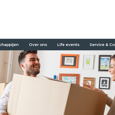
chappijen
Over ons
Life events
Service & Co