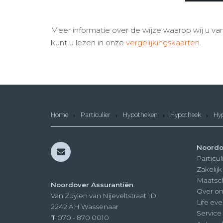
Meer informatie over de wijze waarop wij u van
kunt u lezen in onze
vergelijkingskaarten
.
Home
Particulier
Hypotheken
Hypotheek
Hyp
Noordo
Particul
Zakelijk
Maatsc
Noordover Assurantiën
Over on
Van Zuylen van Nijeveltstraat 1D
Life eve
2242 AH
Wassenaar
Service
T
070 - 870 0010