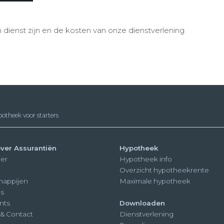
 dienst zijn en de kosten van onze dienstverlening
otheek voor starters
ver Assurantiën
Hypotheek
ier
Hypotheek info
Overzicht hypotheekrente
happijen
Maximale hypotheek
s
nts
Downloaden
 & Contact
Dienstverlening