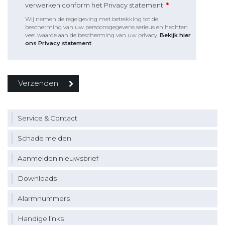
verwerken conform het Privacy statement.
*
Wij nemen de regelgeving met betrekking tot de
bescherming van uw persoonsgegevens serieus en hechten
veel waarde aan de bescherming van uw privacy.
Bekijk hier
ons Privacy statement
.
Service & Contact
Schade melden
Aanmelden nieuwsbrief
Downloads
Alarmnummers
Handige links