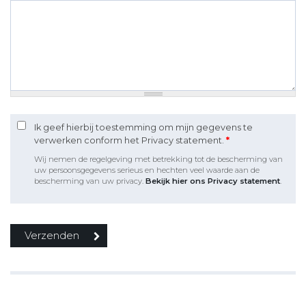
Ik geef hierbij toestemming om mijn gegevens te
verwerken conform het Privacy statement.
*
Wij nemen de regelgeving met betrekking tot de bescherming van
uw persoonsgegevens serieus en hechten veel waarde aan de
bescherming van uw privacy.
Bekijk hier ons Privacy statement
.