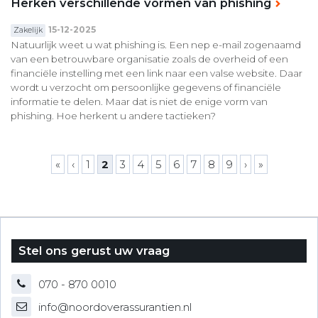
Herken verschillende vormen van phishing
15-12-2025
Zakelijk
Natuurlijk weet u wat phishing is. Een nep e-mail zogenaamd
van een betrouwbare organisatie zoals de overheid of een
financiële instelling met een link naar een valse website. Daar
wordt u verzocht om persoonlijke gegevens of financiële
informatie te delen. Maar dat is niet de enige vorm van
phishing. Hoe herkent u andere tactieken?
Pagina's
«
‹
1
2
3
4
5
6
7
8
9
›
»
Stel ons gerust uw vraag
070 - 870 0010
info@noordoverassurantien.nl