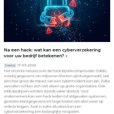
Na een hack: wat kan een cyberverzekering
voor uw bedrijf betekenen?
17-03-2026
Zakelijk
Het recente nieuws over de hack bij telecomprovider Odido,
waarbij gegevens van miljoenen klanten zijn buitgemaakt, laat
zien hoe groot de impact van een cyberincident kan zijn. Zulke
aanvallen richten zich niet alleen op grote organisaties. Ook
mkb-bedrijven worden steeds vaker doelwit. Voor
ondernemers kan een hack leiden tot stilgevallen systemen,
gestolen klantgegevens en hoge kosten om alles weer op
orde te krijgen. Juist in zulke situaties kan een
cyberverzekering een belangrijke rol spelen.